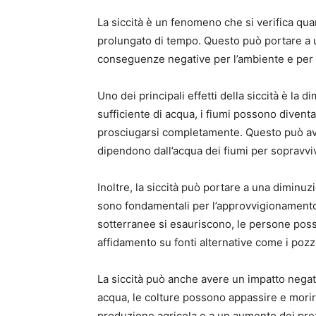
La siccità è un fenomeno che si verifica qua
prolungato di tempo. Questo può portare a u
conseguenze negative per l’ambiente e per 
Uno dei principali effetti della siccità è la 
sufficiente di acqua, i fiumi possono divent
prosciugarsi completamente. Questo può ave
dipendono dall’acqua dei fiumi per sopravvi
Inoltre, la siccità può portare a una diminuz
sono fondamentali per l’approvvigionamento 
sotterranee si esauriscono, le persone pos
affidamento su fonti alternative come i pozzi
La siccità può anche avere un impatto negati
acqua, le colture possono appassire e mori
produzione agricola e a un aumento dei prezzi