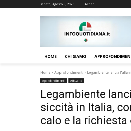
sabato, Agosto 8, 2026
Accedi
HOME
CHI SIAMO
APPROFONDIMEN
Home
Approfondimenti
Legambiente lancia l'allarme 
Approfondimenti
Attualità
Legambiente lancia
siccità in Italia, co
calo e la richiest