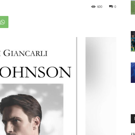
600
0
U