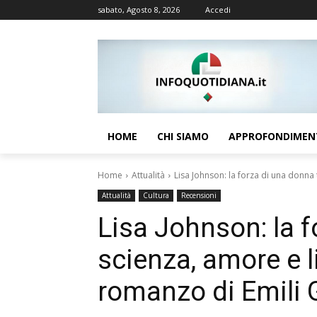
sabato, Agosto 8, 2026
Accedi
HOME
CHI SIAMO
APPROFONDIMEN
Home
Attualità
Lisa Johnson: la forza di una donna t
Attualità
Cultura
Recensioni
Lisa Johnson: la f
scienza, amore e l
romanzo di Emili 