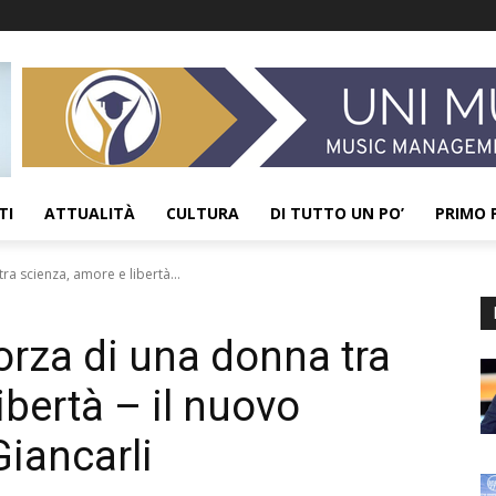
TI
ATTUALITÀ
CULTURA
DI TUTTO UN PO’
PRIMO 
ra scienza, amore e libertà...
orza di una donna tra
ibertà – il nuovo
Giancarli