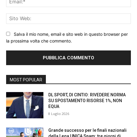
Sit
We
Salva il mio nome, email e sito web in questo browser per
la prossima volta che commento.
MOST POPULAR
DL SPORT, DI CINTIO: RIVEDERE NORMA
SU SPOSTAMENTO RISORSE 1%, NON
EQUA
8 Luglio 2026
Grande successo per le finali nazionali
della Lega UNICA Snam: tre giorni di