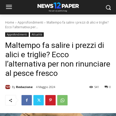
Home
Approfondimenti
Maltempo fa salire i prezzi di alici e triglie?
Ecco l'alternativa per...
Approfondimenti
Attualità
Maltempo fa salire i prezzi di
alici e triglie? Ecco
l’alternativa per non rinunciare
al pesce fresco
By
Redazione
4 Maggio 2024
541
0