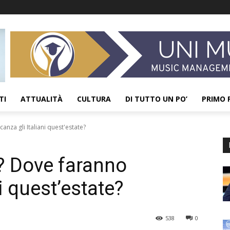
TI
ATTUALITÀ
CULTURA
DI TUTTO UN PO’
PRIMO 
za gli Italiani quest'estate?
 Dove faranno
i quest’estate?
538
0