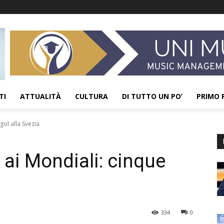
TI
ATTUALITÀ
CULTURA
DI TUTTO UN PO’
PRIMO 
gol alla Svezia
 ai Mondiali: cinque
334
0