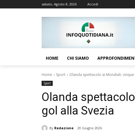
sabato, Agosto 8, 2026
Accedi
HOME
CHI SIAMO
APPROFONDIMEN
Home
Sport
Olanda spettacolo ai Mondiali: cinque 
Sport
Olanda spettacolo
gol alla Svezia
By
Redazione
20 Giugno 2026