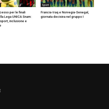
Sport
esso per le finali
Francia-Iraq e Norvegia-Senegal,
ella Lega UNICA Snam:
giornata decisiva nel gruppo I
 sport, inclusione e
e
E