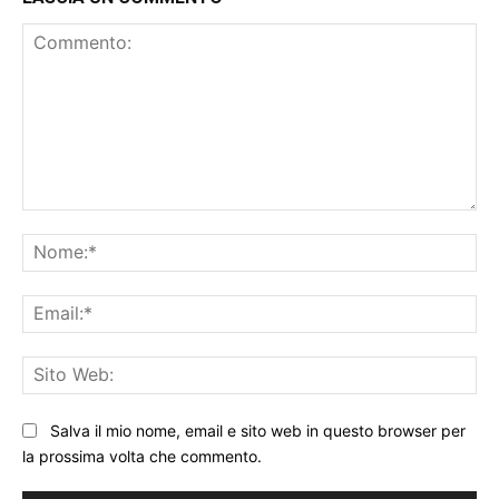
Commento:
No
Ema
Sit
We
Salva il mio nome, email e sito web in questo browser per
la prossima volta che commento.