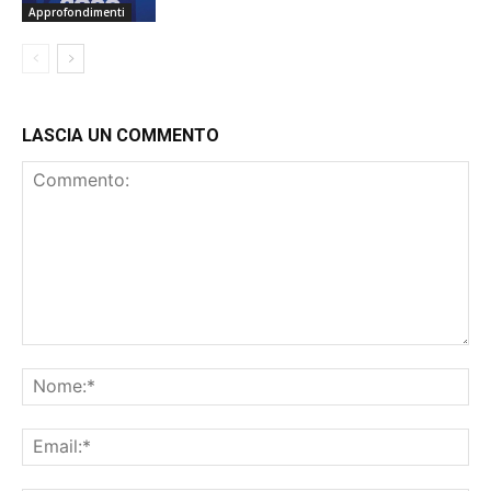
Approfondimenti
LASCIA UN COMMENTO
Commento:
No
Ema