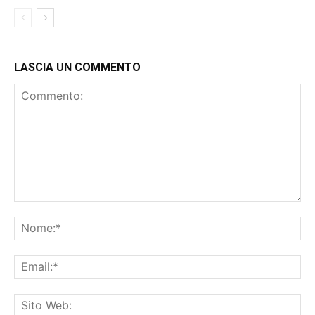
LASCIA UN COMMENTO
Commento:
No
Ema
Sit