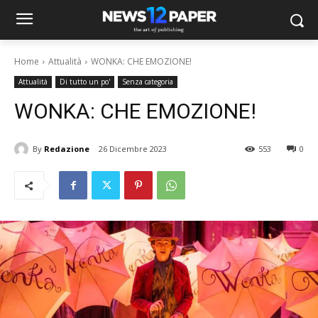
Home
Attualità
WONKA: CHE EMOZIONE!
Attualità
Di tutto un po'
Senza categoria
WONKA: CHE EMOZIONE!
By
Redazione
26 Dicembre 2023
553
0