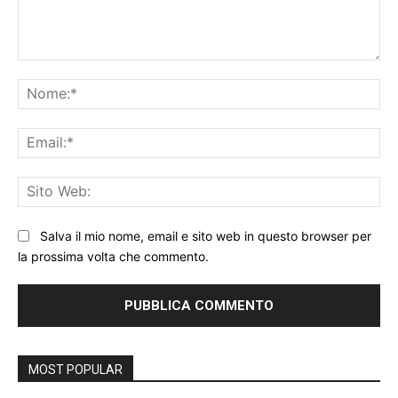
Commento:
No
Ema
Sit
We
Salva il mio nome, email e sito web in questo browser per
la prossima volta che commento.
MOST POPULAR