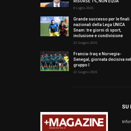
RISORSE 1%, NON EQUA
8 Luglio 2026
Grande successo per le finali
nazionali della Lega UNICA
Snam: tre giorni di sport,
inclusione e condivisione
23 Giugno 2026
Francia-Iraq e Norvegia-
Senegal, giornata decisiva ne
gruppo I
22 Giugno 2026
SU 
Info