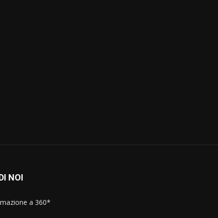
l
DI NOI
rmazione a 360*