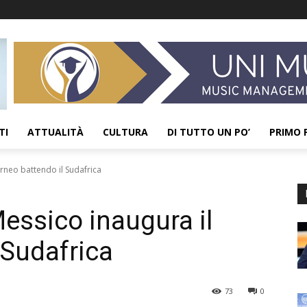
TI
ATTUALITÀ
CULTURA
DI TUTTO UN PO’
PRIMO 
orneo battendo il Sudafrica
Messico inaugura il
 Sudafrica
73
0