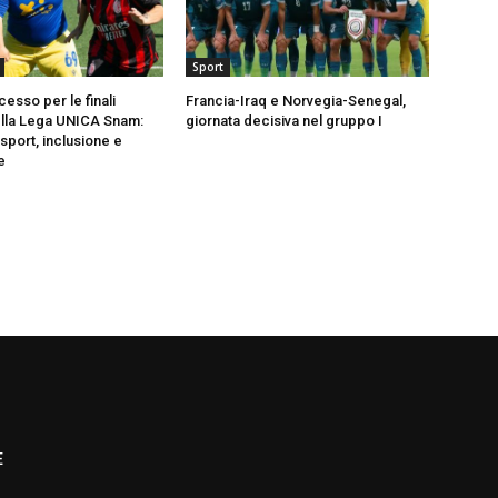
Sport
esso per le finali
Francia-Iraq e Norvegia-Senegal,
ella Lega UNICA Snam:
giornata decisiva nel gruppo I
 sport, inclusione e
e
E