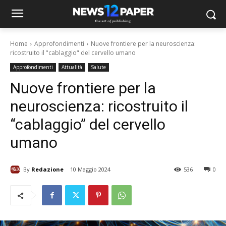
Home
Approfondimenti
Nuove frontiere per la neuroscienza:
ricostruito il "cablaggio" del cervello umano
Approfondimenti
Attualità
Salute
Nuove frontiere per la
neuroscienza: ricostruito il
“cablaggio” del cervello
umano
By
Redazione
10 Maggio 2024
536
0