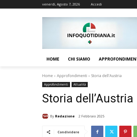
venerdì, Agosto 7, 2026
Accedi
HOME
CHI SIAMO
APPROFONDIMEN
Home
Approfondimenti
Storia dell'Austria
Approfondimenti
Attualità
Storia dell’Austria
By
Redazione
2 Febbraio 2025
Condividere