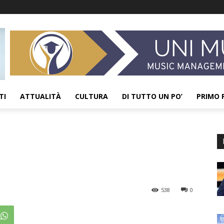
TI
ATTUALITÀ
CULTURA
DI TUTTO UN PO’
PRIMO 
538
0