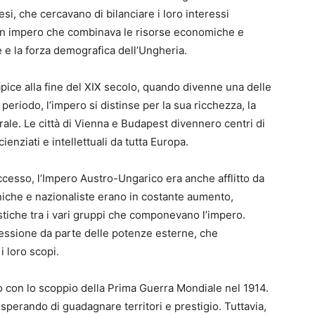
si, che cercavano di bilanciare i loro interessi
 fu un impero che combinava le risorse economiche e
le e la forza demografica dell’Ungheria.
pice alla fine del XIX secolo, quando divenne una delle
eriodo, l’impero si distinse per la sua ricchezza, la
rale. Le città di Vienna e Budapest divennero centri di
ienziati e intellettuali da tutta Europa.
uccesso, l’Impero Austro-Ungarico era anche afflitto da
tniche e nazionaliste erano in costante aumento,
istiche tra i vari gruppi che componevano l’impero.
ressione da parte delle potenze esterne, che
i loro scopi.
ò con lo scoppio della Prima Guerra Mondiale nel 1914.
 sperando di guadagnare territori e prestigio. Tuttavia,